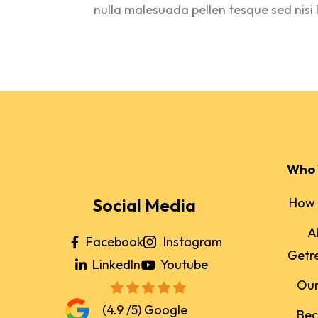
nulla malesuada pellen tesque sed nisi 
Who 
Social Media
How 
A
Facebook
Instagram
Getr
LinkedIn
Youtube
Ou
(4.9 /5) Google
Be