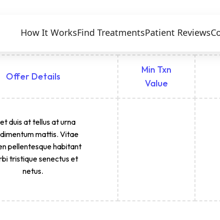
How It Works
Find Treatments
Patient Reviews
Co
Min Txn
Offer Details
Value
t duis at tellus at urna
dimentum mattis. Vitae
en pellentesque habitant
bi tristique senectus et
netus.