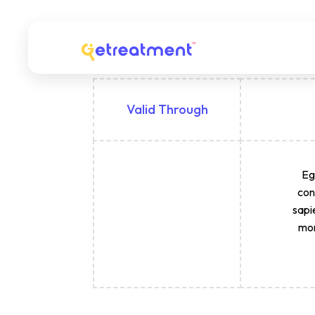
Valid Through
Ege
From the
con
date of
sapi
purchased
mor
20 days
valid