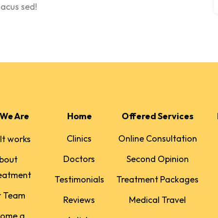
lacus sed!
We Are
Home
Offered Services
Clinics
Online Consultation
It works
Doctors
Second Opinion
bout
eatment
Testimonials
Treatment Packages
r Team
Reviews
Medical Travel
come a