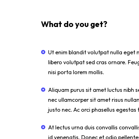
What do you get?
Ut enim blandit volutpat nulla eget
libero volutpat sed cras ornare. Feu
nisi porta lorem mollis.
Aliquam purus sit amet luctus nibh se
nec ullamcorper sit amet risus null
justo nec. Ac orci phasellus egestas t
At lectus urna duis convallis convalli
id venenatis. Donec et odio pellen