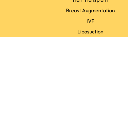
Breast Augmentation
IVF
Liposuction
Dental Implant
Rhinoplasty
LASIK
Policies
Terms of use
Privacy policy
Review policy