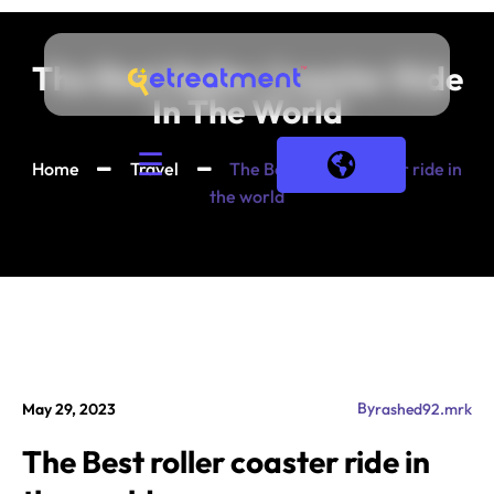
The Best Roller Coaster Ride
In The World
☰
Home
Travel
The Best roller coaster ride in
the world
By
May 29, 2023
rashed92.mrk
The Best roller coaster ride in